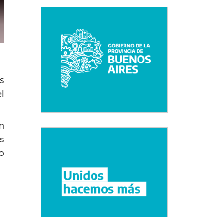
s
el
ón
s
o