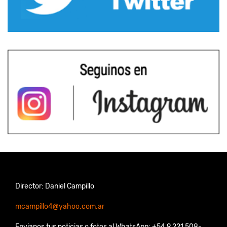
Director: Daniel Campillo
mcampillo4@yahoo.com.ar
Envianos tus noticias o fotos al WhatsApp: +54 9 221 508-