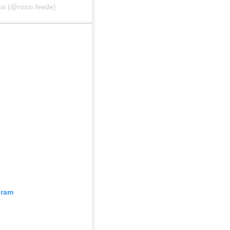
si (@rossi.feede)
gram