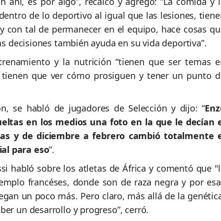
n ahí, es por algo”, recalcó y agregó: “La comida y l
tro de lo deportivo al igual que las lesiones, tiene
y con tal de permanecer en el equipo, hace cosas qu
tas decisiones también ayuda en su vida deportiva”.
trenamiento y la nutrición “tienen que ser temas e
, tienen que ver cómo prosiguen y tener un punto d
n, se habló de jugadores de Selección y dijo: “
Enz
ltas en los medios una foto en la que le decían e
las y de diciembre a febrero cambió totalmente e
al para eso
”.
ssi habló sobre los atletas de África y comentó que "
jemplo francéses, donde son de raza negra y por esa
gan un poco más. Pero claro, más allá de la genética
er un desarrollo y progreso”, cerró.