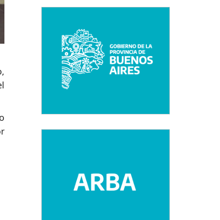
,
l
o
r