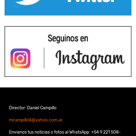
Director: Daniel Campillo
mcampillo4@yahoo.com.ar
Envianos tus noticias o fotos al WhatsApp: +54 9 221 508-