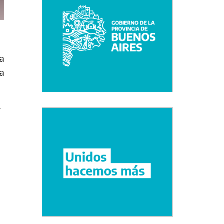
a
la
.