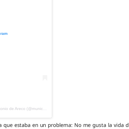
gram
Una publicación compartida por Municipalidad San Antonio de Areco (@municipioareco)
ta que estaba en un problema: No me gusta la vida d