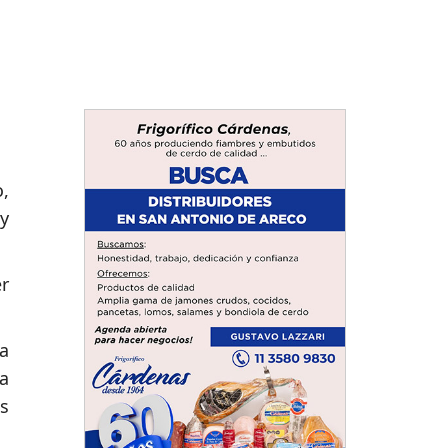
,
y
er
a
la
os