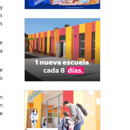
y
s
s
e
a
ne
o
n
n
e