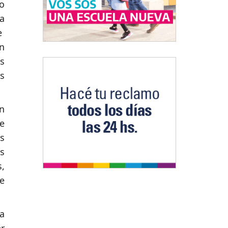
o
a
e
n
s
us
n
de
s
s
,
e
a