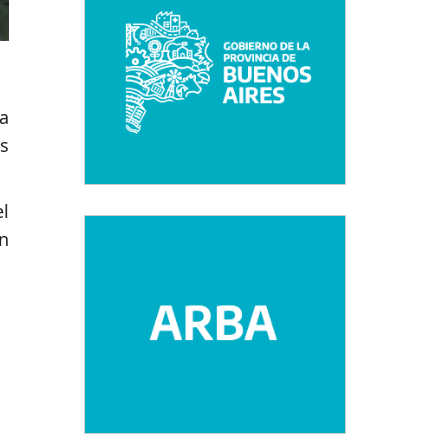
a
s
l
n