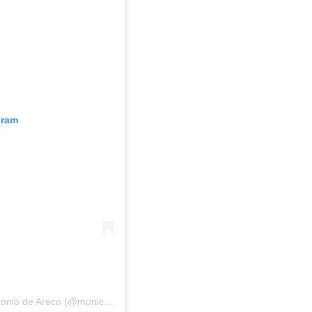
gram
Una publicación compartida por Municipalidad San Antonio de Areco (@municipioareco)