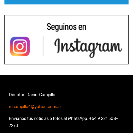
Director: Daniel Campillo
mcampillo4@yahoo.com.ar
Envianos tus noticias o fotos al WhatsApp: +54 9 221 508-
7270