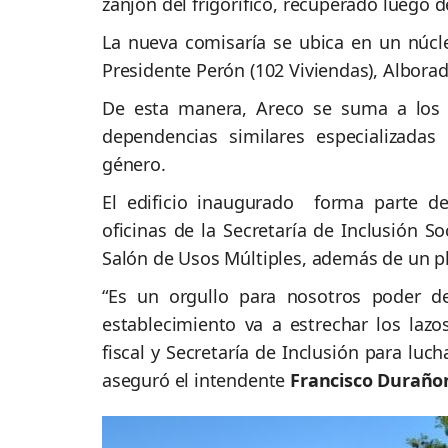
zanjón del frigorífico, recuperado luego d
La nueva comisaría se ubica en un núc
Presidente Perón (102 Viviendas), Alborad
De esta manera, Areco se suma a los
dependencias similares especializada
género.
El edificio inaugurado forma parte de
oficinas de la Secretaría de Inclusión S
Salón de Usos Múltiples, además de un p
“Es un orgullo para nosotros poder des
establecimiento va a estrec
har los lazo
fiscal y S
ecretaría de
I
nclusión para lucha
aseguró el i
ntendente
Francisco
Duraño