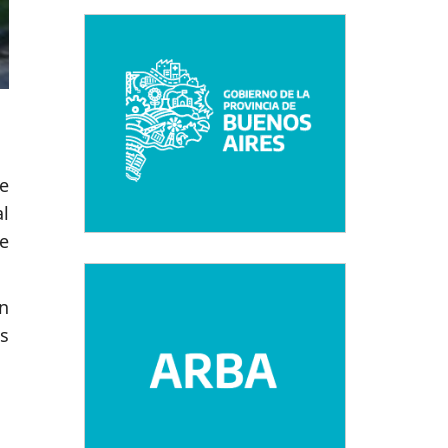
e
l
e
n
s