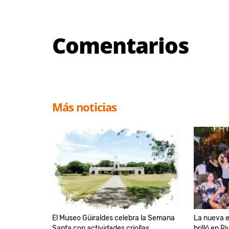
Comentarios
Más noticias
El Museo Güiraldes celebra la Semana
La nueva e
Santa con actividades criollas
brilló en Ri