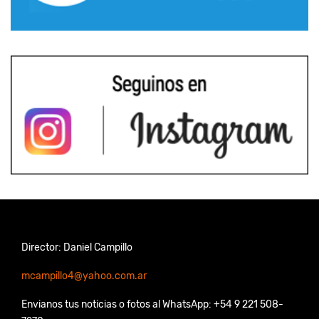
Director: Daniel Campillo
mcampillo4@yahoo.com.ar
Envianos tus noticias o fotos al WhatsApp: +54 9 221 508-