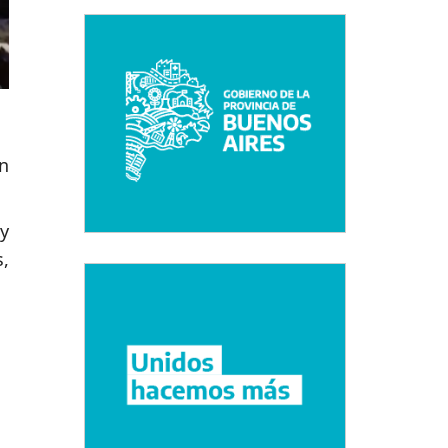
n
y
,