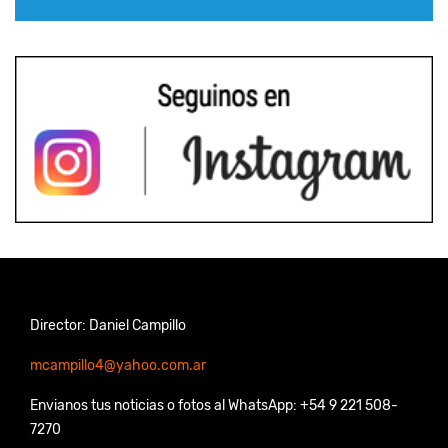
Director: Daniel Campillo
mcampillo4@yahoo.com.ar
Envianos tus noticias o fotos al WhatsApp: +54 9 221 508-
7270